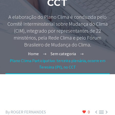
CCT
A elaboração do Plano Clima é conduzida pelo
Comitê Interministerial sobre Mudança do Clima
(CIM), integrado por representantes de 22
ministérios, pela Rede Clima e pelo Fórum
Brasileiro de Mudança do Clima.
Home
Sem categoria
Plano Clima Participativo: terceira plenária, ocorre em
Teresina (PI), no CCT



By ROGER FERNANDES
0