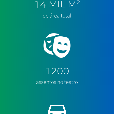
MIL M²
1
4
de área total
1
2
0
0
assentos no teatro