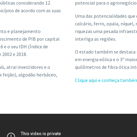
úblicas considerando 12
potencial para o agronegócio
icípios de acordo com as suas
Uma das potencialidades que 
calcário, ferro, opala, níquel
nto e planejamento
riquezas uma pesada infraestru
rescimento de PIB por capital
interliga as regiões.
 e o seu IDH (Índice de
O estado também se destaca n
 2002 e 2018.
em energia eólica e o 3º maio
s, atrai investidores e o
quilômetros de fibra ótica int
e feijão), algodão herbáceo,
Clique aqui e conheça também