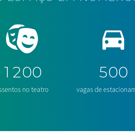
1
2
0
0
5
0
0
ssentos no teatro
vagas de estaciona