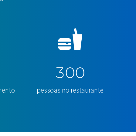
3
0
0
mento
pessoas no restaurante