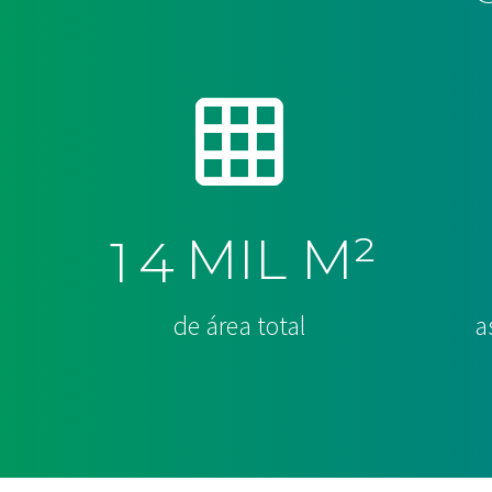
MIL M²
1
4
de área total
a