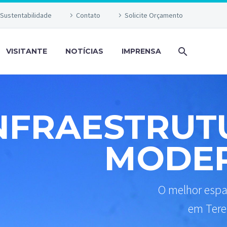
Sustentabilidade
Contato
Solicite Orçamento
VISITANTE
NOTÍCIAS
IMPRENSA
NFRAESTRUT
MODE
O melhor espa
em Tere